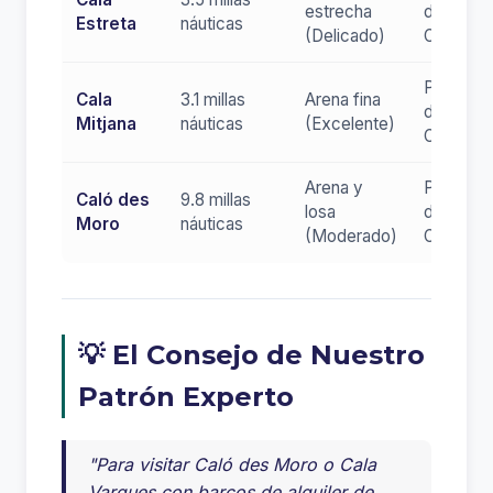
estrecha
del Norte
Estreta
náuticas
(Delicado)
Oeste
Protegid
Cala
3.1 millas
Arena fina
del Norte
Mitjana
náuticas
(Excelente)
Oeste
Arena y
Protegid
Caló des
9.8 millas
losa
del Norte
Moro
náuticas
(Moderado)
Oeste
💡 El Consejo de Nuestro
Patrón Experto
"Para visitar Caló des Moro o Cala
Varques con barcos de alquiler de