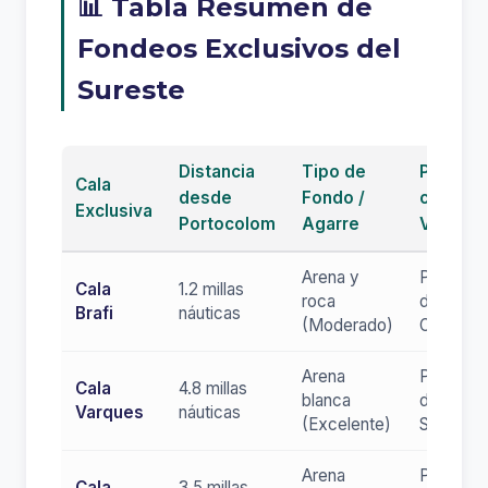
📊 Tabla Resumen de
Fondeos Exclusivos del
Sureste
Distancia
Tipo de
Protecc
Cala
desde
Fondo /
contra
Exclusiva
Portocolom
Agarre
Vientos
Arena y
Protegid
Cala
1.2 millas
roca
del Norte
Brafi
náuticas
(Moderado)
Oeste
Arena
Protegid
Cala
4.8 millas
blanca
del Oest
Varques
náuticas
(Excelente)
Sur
Arena
Protegid
Cala
3.5 millas