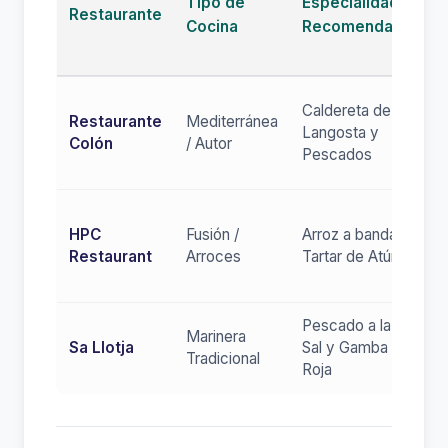
Tipo de
Especialidad
N
Restaurante
Cocina
Recomendada
M
C
P
Caldereta de
Restaurante
Mediterránea
C
Langosta y
Colón
/ Autor
N
Pescados
P
M
HPC
Fusión /
Arroz a banda y
p
Restaurant
Arroces
Tartar de Atún
p
m
Pescado a la
M
Marinera
Sa Llotja
Sal y Gamba
L
Tradicional
Roja
P